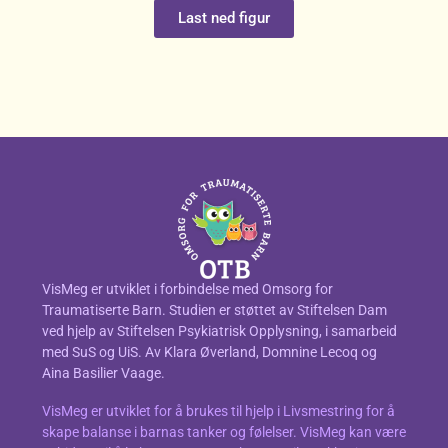
Last ned figur
VisMeg er utviklet i forbindelse med Omsorg for
Traumatiserte Barn. Studien er støttet av Stiftelsen Dam
ved hjelp av Stiftelsen Psykiatrisk Opplysning, i samarbeid
med SuS og UiS. Av Klara Øverland, Domnine Lecoq og
Aina Basilier Vaage.
VisMeg er utviklet for å brukes til hjelp i Livsmestring for å
skape balanse i barnas tanker og følelser. VisMeg kan være