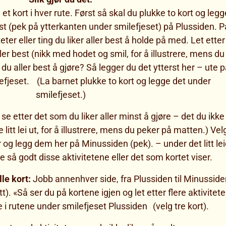
et kort i hver rute. Først så skal du plukke to kort og legg
rst (pek på ytterkanten under smilefjeset) på Plussiden. P
eter eller ting du liker aller best å holde på med. Let etter
ler best (nikk med hodet og smil, for å illustrere, mens du
du aller best å gjøre? Så legger du det ytterst her – ute 
lefjeset. (La barnet plukke to kort og legge det under
smilefjeset.)
se etter det som du liker aller minst å gjøre – det du ikke
 litt lei ut, for å illustrere, mens du peker på matten.) Vel
r og legg dem her på Minussiden (pek). – under det litt le
kke så godt disse aktivitetene eller det som kortet viser.
le kort:
Jobb annenhver side, fra Plussiden til Minusside
). «Så ser du på kortene igjen og let etter flere aktivitete
i rutene under smilefjeset Plussiden (velg tre kort).