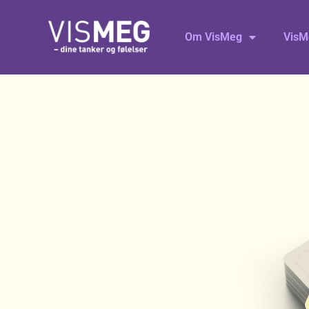
Om VisMeg
VisM