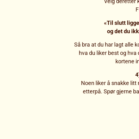
Velg deretter 
F
«Til slutt ligg
og det du ikk
Så bra at du har lagt alle 
hva du liker best og hva 
kortene in
4
Noen liker å snakke litt
etterpå. Spør gjerne ba