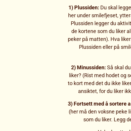
1) Plussiden:
Du skal legge 
her under smilefjeset, ytte
Plussiden legger du aktivit
de kortene som du liker al
peker på matten). Hva liker 
Plussiden eller på smi
2) Minussiden:
Så skal du 
liker? (Rist med hodet og se
to kort med det du ikke like
ansiktet, for du liker i
3) Fortsett med å sortere al
(her må den voksne peke litt
som du liker. Legg de 