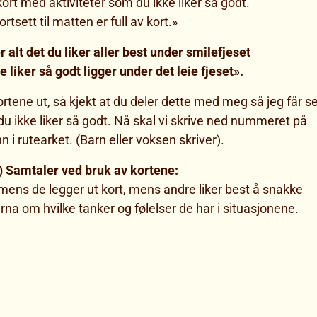
kort med aktiviteter som du ikke liker så godt.
ortsett til matten er full av kort.»
er alt det du liker aller best under smilefjeset
e liker så godt ligger under det leie fjeset».
kortene ut, så kjekt at du deler dette med meg så jeg får s
du ikke liker så godt. Nå skal vi skrive ned nummeret på
n i rutearket. (Barn eller voksen skriver).
) Samtaler ved bruk av kortene:
 mens de legger ut kort, mens andre liker best å snakke
rna om hvilke tanker og følelser de har i situasjonene.