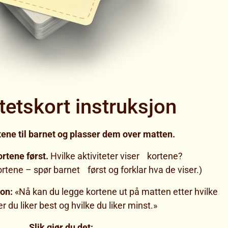
itetskort instruksjon
rtene til barnet og plasser dem over matten.
ortene først.
Hvilke aktiviteter viser kortene?
rtene – spør barnet først og forklar hva de viser.)
jon:
«Nå kan du legge kortene ut på matten etter hvilke
er du liker best og hvilke du liker minst.»
Slik gjør du det: