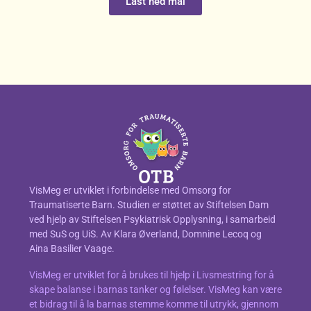
Last ned mal
VisMeg er utviklet i forbindelse med Omsorg for
Traumatiserte Barn. Studien er støttet av Stiftelsen Dam
ved hjelp av Stiftelsen Psykiatrisk Opplysning, i samarbeid
med SuS og UiS. Av Klara Øverland, Domnine Lecoq og
Aina Basilier Vaage.
VisMeg er utviklet for å brukes til hjelp i Livsmestring for å
skape balanse i barnas tanker og følelser. VisMeg kan være
et bidrag til å la barnas stemme komme til utrykk, gjennom